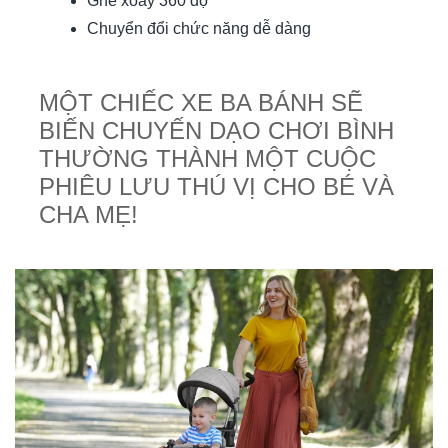
Ghế xoay 360 độ
Chuyển đổi chức năng dễ dàng
MỘT CHIẾC XE BA BÁNH SẼ
BIẾN CHUYẾN DẠO CHƠI BÌNH
THƯỜNG THÀNH MỘT CUỘC
PHIÊU LƯU THÚ VỊ CHO BÉ VÀ
CHA MẸ!