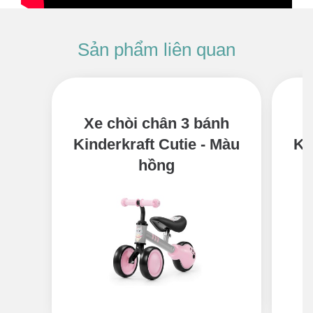
Xe chòi chân 3 bánh
X
Kinderkraft Cutie - Màu
Ki
hồng