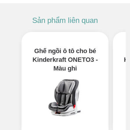
Ghế ngồi ô tô cho bé
G
Kinderkraft ONETO3 -
K
Màu ghi