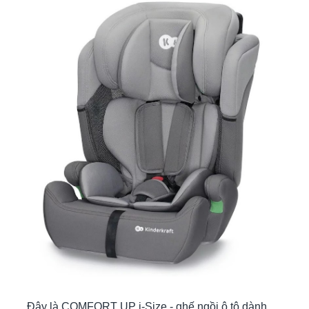
Đây là COMFORT UP i-Size - ghế ngồi ô tô dành