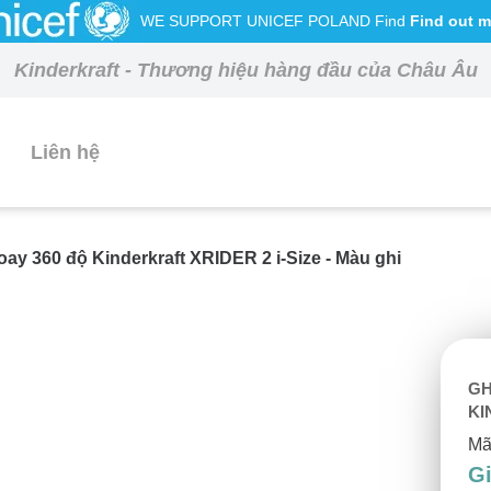
WE SUPPORT UNICEF POLAND Find
Find out m
Kinderkraft - Thương hiệu hàng đầu của Châu Âu
Liên hệ
oay 360 độ Kinderkraft XRIDER 2 i-Size - Màu ghi
GH
KI
Mã
Gi