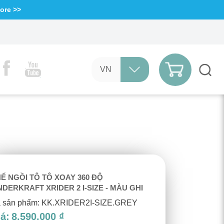
ore >>
VN
EN
CN
Ế NGỒI TÔ TÔ XOAY 360 ĐỘ
NDERKRAFT XRIDER 2 I-SIZE - MÀU GHI
 sản phẩm: KK.XRIDER2I-SIZE.GREY
á:
8.590.000 ₫