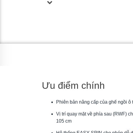
Ưu điểm chính
Phiên bản nâng cấp của ghế ngồi ô 
Vị trí quay mặt về phía sau (RWF) ch
105 cm
Hệ thống EASY SPIN cho phép dễ dà