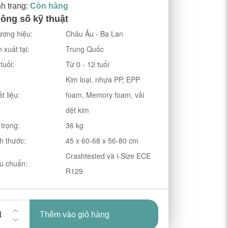
nh trạng:
Còn hàng
ông số kỹ thuật
ơng hiệu:
Châu Âu - Ba Lan
 xuất tại:
Trung Quốc
tuổi:
Từ 0 - 12 tuổi
Kim loại, nhựa PP, EPP
t liệu:
foam, Memory foam, vải
dệt kim
 trọng:
36 kg
h thước:
45 x 60-68 x 56-80 cm
Crashtested và i-Size ECE
u chuẩn:
R129
Thêm vào giỏ hàng