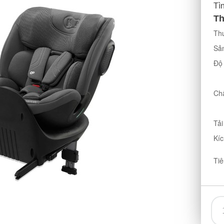
Tì
Th
Thư
Sản
Độ 
Chấ
Tải
Kíc
Tiê