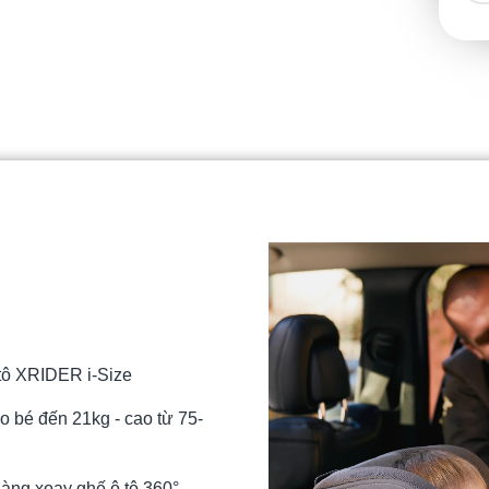
tô XRIDER i-Size
o bé đến 21kg - cao từ 75-
ng xoay ghế ô tô 360°