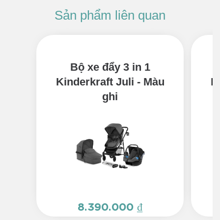
Bộ xe đẩy 3 in 1
Kinderkraft Juli - Màu
K
ghi
8.390.000 ₫