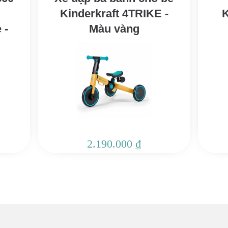
Kinderkraft 4TRIKE -
K
 -
Màu vàng
2.190.000 ₫