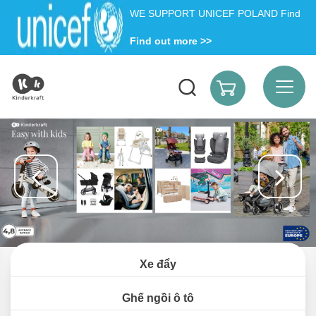
WE SUPPORT UNICEF POLAND Find
Find out more >>
Xe đẩy
Ghế ngồi ô tô