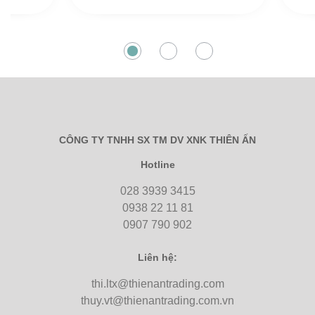
CÔNG TY TNHH SX TM DV XNK THIÊN ẤN
Hotline
028 3939 3415
0938 22 11 81
0907 790 902
Liên hệ:
thi.ltx@thienantrading.com
thuy.vt@thienantrading.com.vn